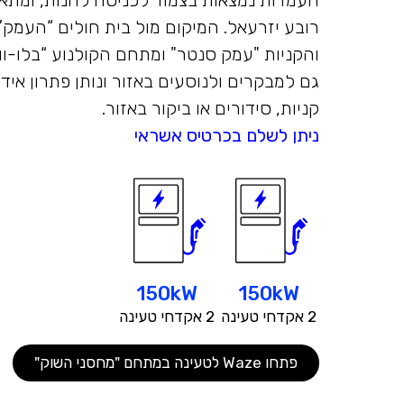
העמדות נמצאות בצמוד לכניסה לחנות, ומתאי
רובע יזרעאל.
המיקום מול בית חולים “העמק”
והקניות "עמק סנטר" ומתחם הקולנוע “בלו-וו
גם למבקרים ולנוסעים באזור ונותן
פתרון אידי
קניות, סידורים או ביקור באזור.
ניתן לשלם בכרטיס אשראי
150kW
150kW
2 אקדחי טעינה
2 אקדחי טעינה
פתחו Waze לטעינה במתחם "מחסני השוק"