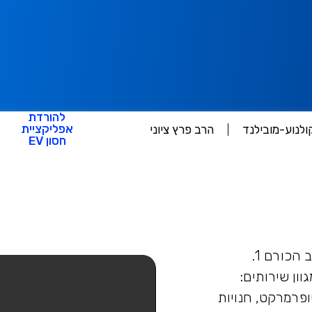
להורדת
אפליקציית
לנוע-מובילנד
הרב פרץ ציוני
חסון EV
כורם 1.
ון שירותים:
פרמרקט, חנויות