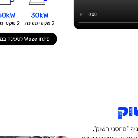
50kW
30kW
2 שקעי טעינה
2 שקעי טעינה
פתחו Waze לטעינה במתחם קניון העמקים
וק
יף "מחסני השוק",