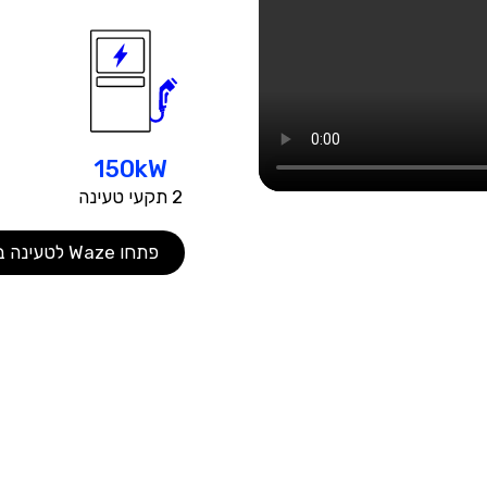
150kW
2 תקעי טעינה
פתחו Waze לטעינה במתחם חניית הקולנוע "מובילנד" -בלו וואלי